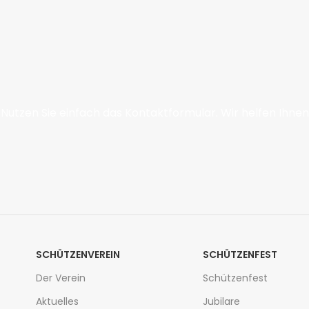
utzen Sie einfach das Kontaktformular. Wir helfen Ihnen
SCHÜTZENVEREIN
SCHÜTZENFEST
Der Verein
Schützenfest
Aktuelles
Jubilare