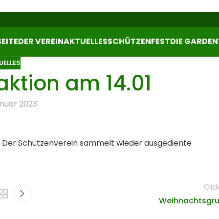
EITE
DER VEREIN
AKTUELLES
SCHÜTZENFEST
DIE GARDEN
UELLES
tion am 14.01
anuar 2023
t. Der Schützenverein sammelt wieder ausgediente
Old
Weihnachtsgr