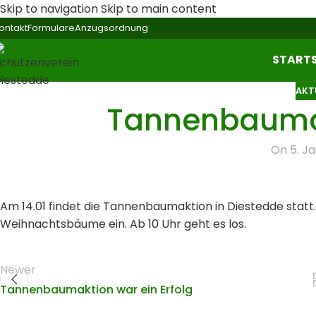
Skip to navigation
Skip to main content
ontakt
Formulare
Anzugsordnung
STARTS
AKT
Tannenbaumak
On 5. J
Am 14.01 findet die Tannenbaumaktion in Diestedde stat
Weihnachtsbäume ein. Ab 10 Uhr geht es los.
Newer
Tannenbaumaktion war ein Erfolg